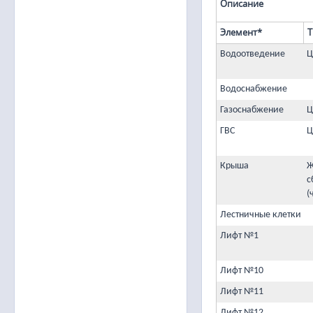
Описание
Элемент*
Т
Водоотведение
Ц
Водоснабжение
Газоснабжение
Ц
ГВС
Ц
Крыша
Ж
с
(
Лестничные клетки
Лифт №1
Лифт №10
Лифт №11
Лифт №12