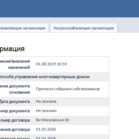
правляющие организации
Ресурсоснабжающие организации
рмация
нения/внесения
01.08.2019 10:59
изменений
способе управления многоквартирным домом
ние документа
Протокол собрания собственников
основания
Дата документа
Не указана
мер документа
Не указано
омер договора
бн Московская 60
чения договора
01.03.2026
равления домом
01.04.2026