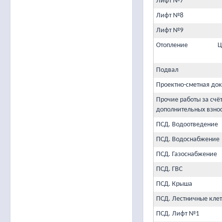
Лифт №7
Лифт №8
Лифт №9
Отопление
Ц
Подвал
Проектно-сметная до
Прочие работы за счё
дополнительных взно
ПСД. Водоотведение
ПСД. Водоснабжение
ПСД. Газоснабжение
ПСД. ГВС
ПСД. Крыша
ПСД. Лестничные кле
ПСД. Лифт №1