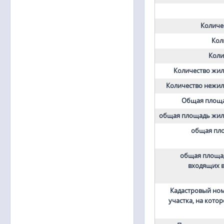
Количе
Кол
Коли
Количество жи
Количество нежи
Общая площадь
общая площадь жи
общая пл
общая площа
входящих в
Кадастровый но
участка, на кото