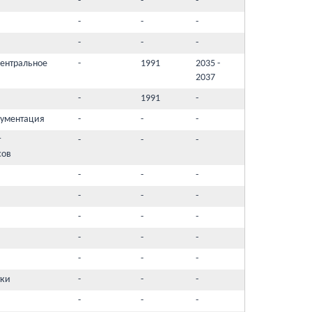
-
-
-
-
-
-
-
-
-
ентральное
-
1991
2035 -
2037
-
1991
-
кументация
-
-
-
т
-
-
-
сов
-
-
-
-
-
-
-
-
-
-
-
-
-
-
-
тки
-
-
-
-
-
-