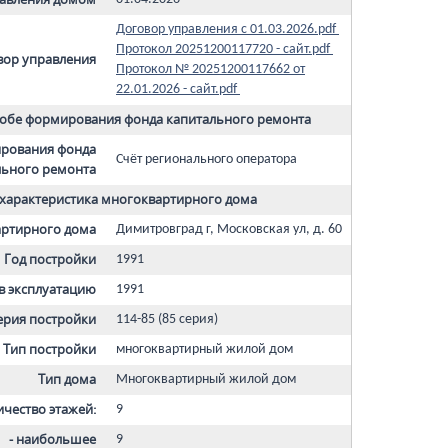
Договор управления с 01.03.2026.pdf
Протокол 20251200117720 - сайт.pdf
вор управления
Протокол № 20251200117662 от
22.01.2026 - сайт.pdf
собе формирования фонда капитального ремонта
рования фонда
Счёт регионального оператора
льного ремонта
характеристика многоквартирного дома
артирного дома
Димитровград г, Московская ул, д. 60
Год постройки
1991
 в эксплуатацию
1991
ерия постройки
114-85 (85 серия)
Тип постройки
многоквартирный жилой дом
Тип дома
Многоквартирный жилой дом
ичество этажей:
9
- наибольшее
9