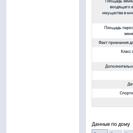
Площадь земел
входящего в
имущества в мн
Площадь парко
земе
Факт признания 
Класс
Дополнительн
Де
Спорти
Данные по дому