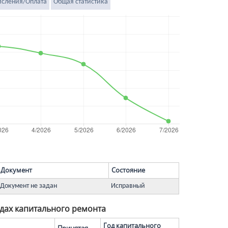
исления/Оплата
Общая статистика
Документ
Состояние
Документ не задан
Исправный
дах капитального ремонта
Год капитального