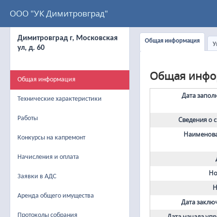
ООО "УК Димитровград"
Димитровград г, Московская
Общая информация
У
ул, д. 60
Общая инфо
Общая информация
Дата запол
Технические характеристики
Работы
Сведения о 
Наименова
Конкурсы на капремонт
Начисления и оплата
Но
Заявки в АДС
Н
Аренда общего имущества
Дата заклю
Протоколы собрания
Дата начала уп