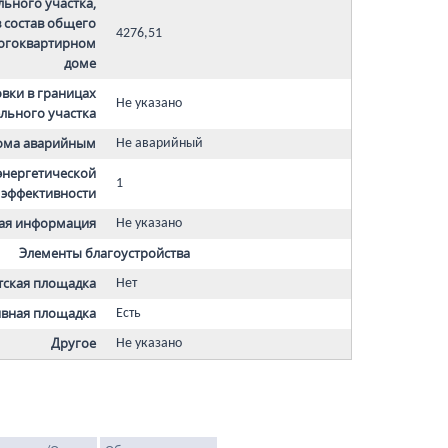
ьного участка,
 состав общего
4276,51
огоквартирном
доме
вки в границах
Не указано
льного участка
дома аварийным
Не аварийный
 энергетической
1
эффективности
ая информация
Не указано
Элементы благоустройства
тская площадка
Нет
вная площадка
Есть
Другое
Не указано