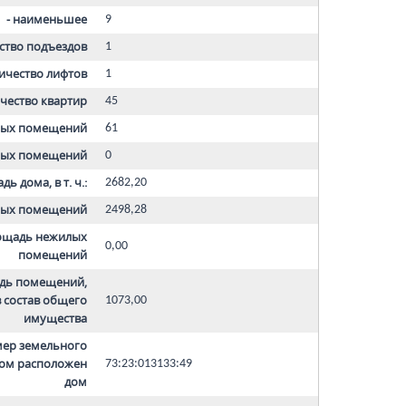
- наименьшее
9
ство подъездов
1
ичество лифтов
1
чество квартир
45
лых помещений
61
лых помещений
0
 дома, в т. ч.:
2682,20
лых помещений
2498,28
ощадь нежилых
0,00
помещений
дь помещений,
 состав общего
1073,00
имущества
мер земельного
ром расположен
73:23:013133:49
дом