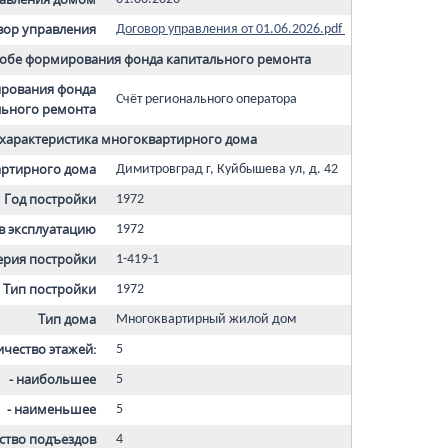
вор управления
Договор управления от 01.06.2026.pdf
собе формирования фонда капитального ремонта
рования фонда
Счёт регионального оператора
льного ремонта
характеристика многоквартирного дома
артирного дома
Димитровград г, Куйбышева ул, д. 42
Год постройки
1972
 в эксплуатацию
1972
ерия постройки
1-419-1
Тип постройки
1972
Тип дома
Многоквартирный жилой дом
ичество этажей:
5
- наибольшее
5
- наименьшее
5
ство подъездов
4