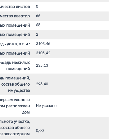
ичество лифтов
0
чество квартир
66
лых помещений
68
лых помещений
2
 дома, в т. ч.:
3103,46
лых помещений
3105,42
ощадь нежилых
235,13
помещений
дь помещений,
 состав общего
298,40
имущества
мер земельного
ром расположен
Не указано
дом
ьного участка,
 состав общего
0,00
огоквартирном