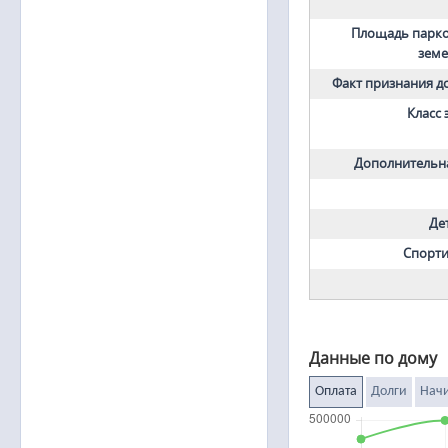
Площадь парко
земе
Факт признания 
Класс
Дополнительн
Де
Спорти
Данные по дому
Оплата
Долги
Нач