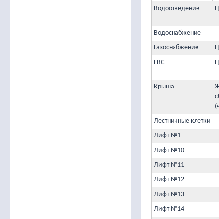
Водоотведение
Ц
Водоснабжение
Газоснабжение
Ц
ГВС
Ц
Крыша
Ж
с
(
Лестничные клетки
Лифт №1
Лифт №10
Лифт №11
Лифт №12
Лифт №13
Лифт №14