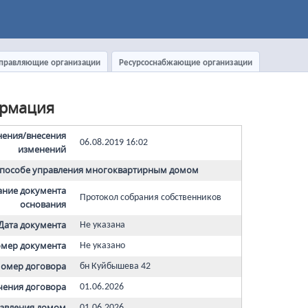
правляющие организации
Ресурсоснабжающие организации
рмация
нения/внесения
06.08.2019 16:02
изменений
способе управления многоквартирным домом
ние документа
Протокол собрания собственников
основания
Дата документа
Не указана
мер документа
Не указано
омер договора
бн Куйбышева 42
чения договора
01.06.2026
равления домом
01.06.2026