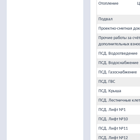
Отопление
Ц
Подвал
Проектно-сметная до
Прочие работы за счё
дополнительных взно
ПСД. Водоотведение
ПСД. Водоснабжение
ПСД. Газоснабжение
ПСД. ГВС
ПСД. Крыша
ПСД. Лестничные кле
ПСД. Лифт №1
ПСД. Лифт №10
ПСД. Лифт №11
ПСД. Лифт №12