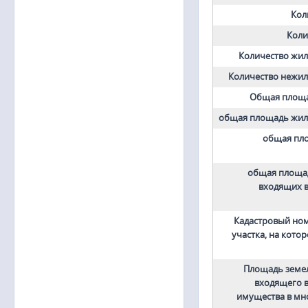
Кол
Коли
Количество жи
Количество нежи
Общая площадь
общая площадь жи
общая пл
общая площа
входящих в
Кадастровый но
участка, на кото
Площадь земел
входящего в
имущества в мн