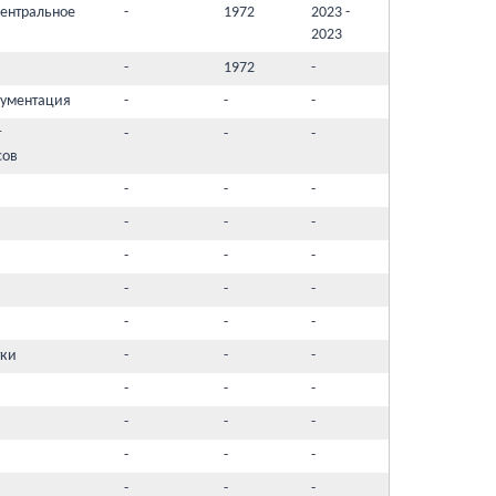
ентральное
-
1972
2023 -
2023
-
1972
-
кументация
-
-
-
т
-
-
-
сов
-
-
-
-
-
-
-
-
-
-
-
-
-
-
-
тки
-
-
-
-
-
-
-
-
-
-
-
-
-
-
-