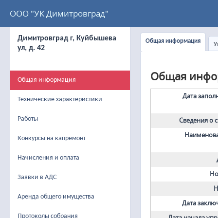
ООО "УК Димитровград"
Димитровград г, Куйбышева
Общая информация
У
ул, д. 42
Общая инфо
Общая информация
Дата запол
Технические характеристики
Работы
Сведения о 
Наименова
Конкурсы на капремонт
Начисления и оплата
Но
Заявки в АДС
Н
Аренда общего имущества
Дата заклю
Протоколы собрания
Дата начала уп