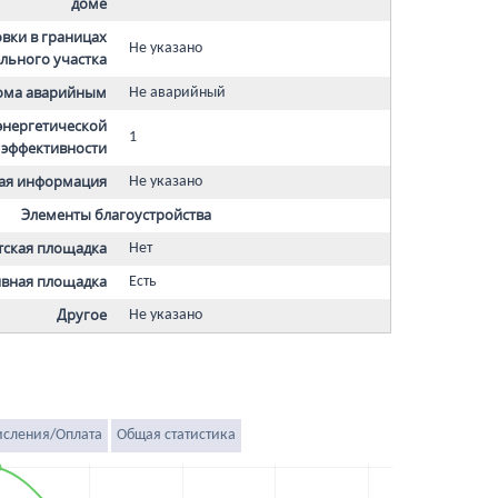
доме
вки в границах
Не указано
льного участка
дома аварийным
Не аварийный
 энергетической
1
эффективности
ая информация
Не указано
Элементы благоустройства
тская площадка
Нет
вная площадка
Есть
Другое
Не указано
исления/Оплата
Общая статистика