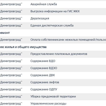
 Димитровград"
Аварийная служба
 Димитровград"
Выгрузка информации на ГИС ЖКХ
 Димитровград"
Дератизация
 Димитровград"
Единая диспетчерская служба
ремонт
 Димитровград"
Оплата собственниками нежилых помещений/пользо
ию жилья и общего имущества
 Димитровград"
Предоставление платежных документов
 Димитровград"
Содержание ВДО
 Димитровград"
Содержание ВДЭО
 Димитровград"
Содержание ДВК
 Димитровград"
Содержание лифтов
 Димитровград"
Содержание ОДПУ
 Димитровград"
Уборка придомовой территории
 Димитровград"
Управленческие расходы