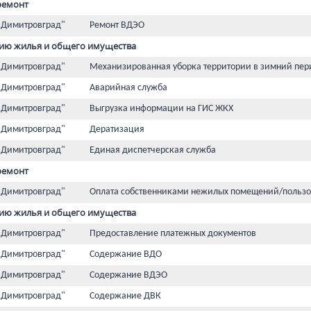
ремонт
 Димитровград"
Ремонт ВДЭО
ию жилья и общего имущества
 Димитровград"
Механизированная уборка территории в зимний пер
 Димитровград"
Аварийная служба
 Димитровград"
Выгрузка информации на ГИС ЖКХ
 Димитровград"
Дератизация
 Димитровград"
Единая диспетчерская служба
ремонт
 Димитровград"
Оплата собственниками нежилых помещений/пользо
ию жилья и общего имущества
 Димитровград"
Предоставление платежных документов
 Димитровград"
Содержание ВДО
 Димитровград"
Содержание ВДЭО
 Димитровград"
Содержание ДВК